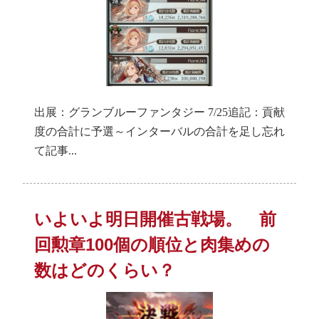
出展：グランブルーファンタジー 7/25追記：貢献
度の合計に予選～インターバルの合計を足し忘れ
て記事...
いよいよ明日開催古戦場。 前
回勲章100個の順位と肉集めの
数はどのくらい？