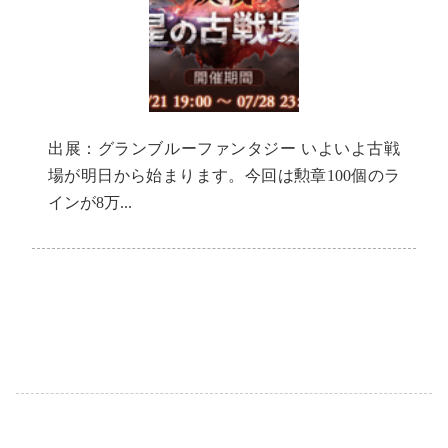
出展：グランブルーファンタジー いよいよ古戦
場が明日から始まります。今回は勲章100個のラ
インが8万...