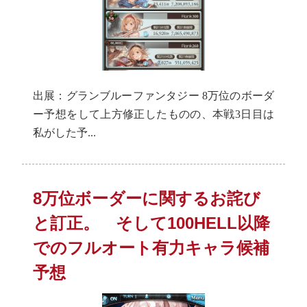
出展：グランブルーファンタジー 8万位のボーダ
ー予想をして上方修正したものの、本戦3日目は
私がした予...
8万位ボーダーに関するお詫び
と訂正。 そして100HELL以降
でのフルオート有力キャラ候補
予想