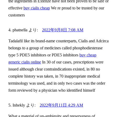
the ingredients in Extenze have not been proven to be safe or
effective
buy cialis cheap
We re proud to be trusted by our
customers
phatnella
より:
2022年9月8日 7:08 AM
Tadalafil like its brand-name counterparts, Cialis and Adcirca
belongs to a group of medicines called phosphodiesterase
type 5 PDE5 inhibitors or PDE5 inhibitors
buy cheap
generic cialis online
In 30 of our cases, prescriptions were
issued although clear contraindications existed, in 80 no
complete history was taken, in 70 inappropriate medical
terminology was used, and in only two cases was the order
form reviewed by a physician who identified himself
Inhekly
より:
2022年9月11日 4:29 AM
What a material of un-ambiguity and preserveness of