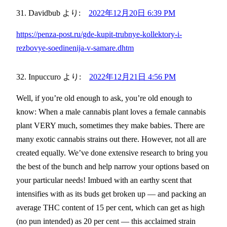
Davidbub
より:
2022年12月20日 6:39 PM
https://penza-post.ru/gde-kupit-trubnye-kollektory-i-
rezbovye-soedinenija-v-samare.dhtm
Inpuccuro
より:
2022年12月21日 4:56 PM
Well, if you’re old enough to ask, you’re old enough to
know: When a male cannabis plant loves a female cannabis
plant VERY much, sometimes they make babies. There are
many exotic cannabis strains out there. However, not all are
created equally. We’ve done extensive research to bring you
the best of the bunch and help narrow your options based on
your particular needs! Imbued with an earthy scent that
intensifies with as its buds get broken up — and packing an
average THC content of 15 per cent, which can get as high
(no pun intended) as 20 per cent — this acclaimed strain