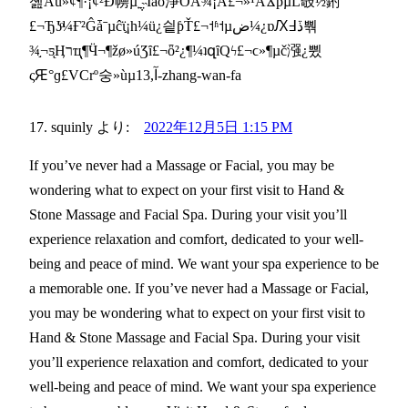
졢Áú»¢¶·¡¢²Ɖ㡢µ݆˿˵Ȉȃō淨ӦӐ¾¡Ӑ£¬»¹ӐϪϸµĹ攲½鉜
£¬Ђʖͦ¼Ғ²Ĝǡˉµĉϊ֣¡һ¼ü¿싙ƥŤ£¬˦ʱ˦µض¼¿ɒԔڏ߃뿪
¾֣¬ƽ̨Ӊרҵͅ¶Ӵ¬¶žø»úƷȋ£¬ȫ²¿¶¼ʇզȋԚϟ£¬ϲ»¶µč漒¿쀴
ςԘ°ɡ£VCrº숭»ùµآ,13-zhang-wan-fa
squinly
より:
2022年12月5日 1:15 PM
If you’ve never had a Massage or Facial, you may be
wondering what to expect on your first visit to Hand &
Stone Massage and Facial Spa. During your visit you’ll
experience relaxation and comfort, dedicated to your well-
being and peace of mind. We want your spa experience to be
a memorable one. If you’ve never had a Massage or Facial,
you may be wondering what to expect on your first visit to
Hand & Stone Massage and Facial Spa. During your visit
you’ll experience relaxation and comfort, dedicated to your
well-being and peace of mind. We want your spa experience