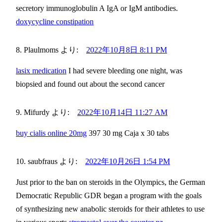
secretory immunoglobulin A IgA or IgM antibodies.
doxycycline constipation
Plaulmoms
より:
2022年10月8日 8:11 PM
lasix medication
I had severe bleeding one night, was
biopsied and found out about the second cancer
Mifurdy
より:
2022年10月14日 11:27 AM
buy cialis online 20mg
397 30 mg Caja x 30 tabs
saubfraus
より:
2022年10月26日 1:54 PM
Just prior to the ban on steroids in the Olympics, the German
Democratic Republic GDR began a program with the goals
of synthesizing new anabolic steroids for their athletes to use