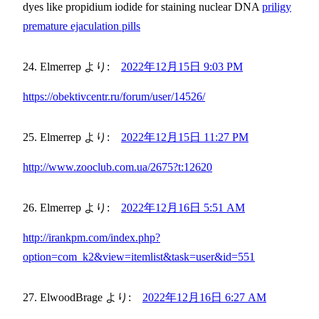
dyes like propidium iodide for staining nuclear DNA
priligy
premature ejaculation pills
Elmerrep
より:
2022年12月15日 9:03 PM
https://obektivcentr.ru/forum/user/14526/
Elmerrep
より:
2022年12月15日 11:27 PM
http://www.zooclub.com.ua/2675?t:12620
Elmerrep
より:
2022年12月16日 5:51 AM
http://irankpm.com/index.php?
option=com_k2&view=itemlist&task=user&id=551
ElwoodBrage
より:
2022年12月16日 6:27 AM