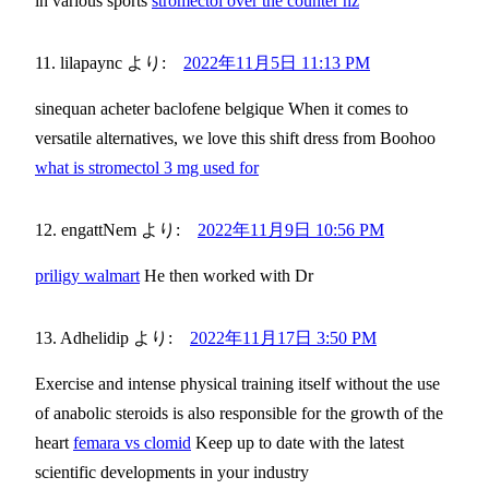
in various sports
stromectol over the counter nz
lilapaync
より:
2022年11月5日 11:13 PM
sinequan acheter baclofene belgique When it comes to
versatile alternatives, we love this shift dress from Boohoo
what is stromectol 3 mg used for
engattNem
より:
2022年11月9日 10:56 PM
priligy walmart
He then worked with Dr
Adhelidip
より:
2022年11月17日 3:50 PM
Exercise and intense physical training itself without the use
of anabolic steroids is also responsible for the growth of the
heart
femara vs clomid
Keep up to date with the latest
scientific developments in your industry