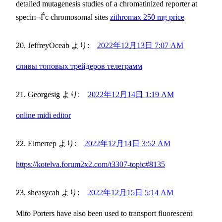
detailed mutagenesis studies of a chromatinized reporter at
speciп¬Ѓc chromosomal sites
zithromax 250 mg price
JeffreyOceab
より:
2022年12月13日 7:07 AM
сливы топовых трейдеров телеграмм
Georgesig
より:
2022年12月14日 1:19 AM
online midi editor
Elmerrep
より:
2022年12月14日 3:52 AM
https://kotelva.forum2x2.com/t3307-topic#8135
sheasycah
より:
2022年12月15日 5:14 AM
Mito Porters have also been used to transport fluorescent