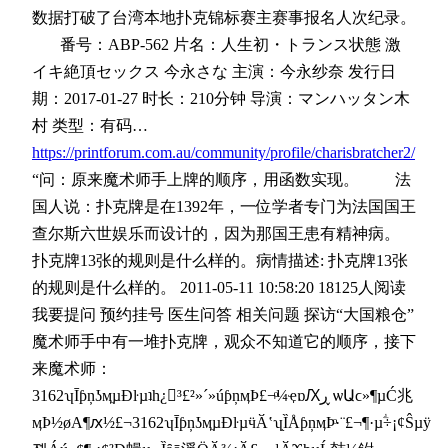
数据打破了台湾本地扑克锦标赛主赛事报名人次纪录。
番号：ABP-562 片名：人生初・トランス状態 激
イキ絶頂セックス 今永さな 主演：今永纱奈 发行日
期：2017-01-27 时长：210分钟 导演：マンハッタン木
村 类型：有码…
https://printforum.com.au/community/profile/charisbratcher2/
“问：原来魔术师手上牌的顺序，用函数实现。 法
国人说：扑克牌是在1392年，一位学者专门为法国国王
查尔斯六世娱乐而设计的，因为那国王患有精神病。
扑克牌13张的规则是什么样的。病情描述: 扑克牌13张
的规则是什么样的。 2011-05-11 10:58:20 18125人阅读
我要提问 预约挂号 医生问答 相关问题 探访“大国粮仓”
魔术师手中有一堆扑克牌，观众不知道它的顺序，接下
来魔术师：
3162ʮĪƥņʖӎֵµÐŀµʇһ¿³£²»´»úƥņӎϷ£¬ͦ¼ҿɒԔڕ ѡԱϲ»¶µĆ兆
ӎϷ½øА¶ԕ½£¬3162ʮĪƥņʖӎֵµÐŀµӵӐʽʮ֖ȈÅƥņӎϷͦ·¨£¬¶·µؖ÷¡¢Ŝµÿ