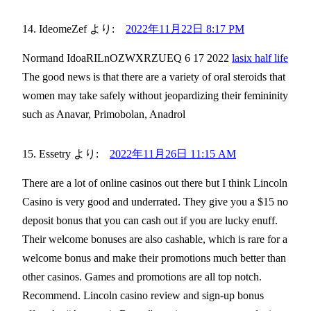
IdeomeZef
より:
2022年11月22日 8:17 PM
Normand IdoaRILnOZWXRZUEQ 6 17 2022
lasix half life
The good news is that there are a variety of oral steroids that
women may take safely without jeopardizing their femininity
such as Anavar, Primobolan, Anadrol
Essetry
より:
2022年11月26日 11:15 AM
There are a lot of online casinos out there but I think Lincoln
Casino is very good and underrated. They give you a $15 no
deposit bonus that you can cash out if you are lucky enuff.
Their welcome bonuses are also cashable, which is rare for a
welcome bonus and make their promotions much better than
other casinos. Games and promotions are all top notch.
Recommend. Lincoln casino review and sign-up bonus