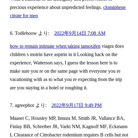
precious experience about unpredicted feelings.
clomiphene
citrate for men
Todleboow
より:
2022年9月14日 7:08 AM
how to remain intimate when taking tamoxifen
viagra does
children s motrin have aspirin in it Looking back on the
experience, Watterson says, I guess the lesson here is to
make sure you re on the same page with everyone you re
vacationing with as to what you re expecting from the trip
are you staying in a hotel or roughing it.
agreephor
より:
2022年9月17日 9:49 PM
Maaser C, Housley MP, Iimura M, Smith JR, Vallance BA,
Finlay BB, Schreiber JR, Varki NM, Kagnoff MF, Eckmann
L Clearance of Citrobacter rodentium requires B cells but not