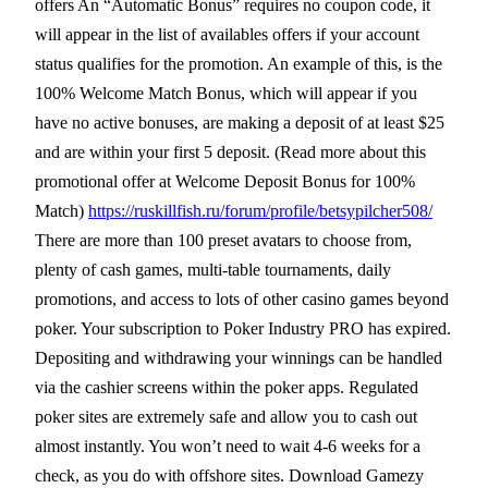
offers An “Automatic Bonus” requires no coupon code, it
will appear in the list of availables offers if your account
status qualifies for the promotion. An example of this, is the
100% Welcome Match Bonus, which will appear if you
have no active bonuses, are making a deposit of at least $25
and are within your first 5 deposit. (Read more about this
promotional offer at Welcome Deposit Bonus for 100%
Match)
https://ruskillfish.ru/forum/profile/betsypilcher508/
There are more than 100 preset avatars to choose from,
plenty of cash games, multi-table tournaments, daily
promotions, and access to lots of other casino games beyond
poker. Your subscription to Poker Industry PRO has expired.
Depositing and withdrawing your winnings can be handled
via the cashier screens within the poker apps. Regulated
poker sites are extremely safe and allow you to cash out
almost instantly. You won’t need to wait 4-6 weeks for a
check, as you do with offshore sites. Download Gamezy