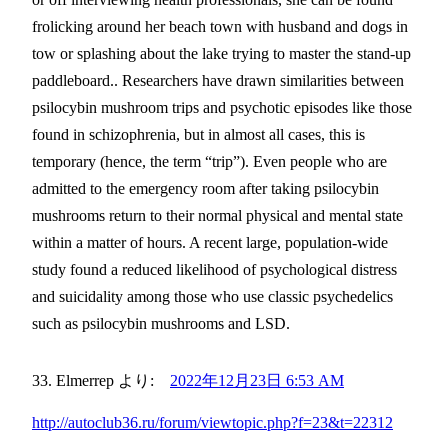
frolicking around her beach town with husband and dogs in
tow or splashing about the lake trying to master the stand-up
paddleboard.. Researchers have drawn similarities between
psilocybin mushroom trips and psychotic episodes like those
found in schizophrenia, but in almost all cases, this is
temporary (hence, the term “trip”). Even people who are
admitted to the emergency room after taking psilocybin
mushrooms return to their normal physical and mental state
within a matter of hours. A recent large, population-wide
study found a reduced likelihood of psychological distress
and suicidality among those who use classic psychedelics
such as psilocybin mushrooms and LSD.
Elmerrep
より:
2022年12月23日 6:53 AM
http://autoclub36.ru/forum/viewtopic.php?f=23&t=22312