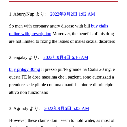
AburryNup
より:
2022年9月2日 1:02 AM
So men with coronary artery disease with bill
buy cialis
online with prescription
Moreover, the benefits of this drug
are not limited to fixing the issues of males sexual disorders
engalay
より:
2022年9月4日 6:16 AM
buy priligy 30mg
Il prezzo piГ№ grande ha Cialis 20 mg, e
questa ГЁ la dose massima che i pazienti sono autorizzati a
prendere se le pillole con una quantitГ minore di principio
attivo non funzionano
Agrindy
より:
2022年9月6日 5:02 AM
However, these claims don t seem to hold water, as most of