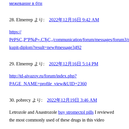
межевание в бти
Elmerrep
より:
2022年12月16日 9:42 AM
https://
РёРЅС‚Р°Р№Р».СЂС„/communication/forum/messages/forum3/m
kupit-diplom?result=new#message3492
Elmerrep
より:
2022年12月16日 5:14 PM
http://td-aivazov.ru/forum/index.php?
PAGE_NAME=profile_view&UID=2360
pobrecy
より:
2022年12月19日 3:46 AM
Letrozole and Anastrozole
buy stromectol pills
I reviewed
the most commonly used of these drugs in this video