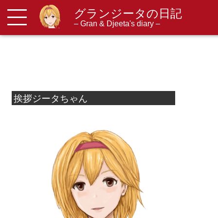
グランジータの日記
メニューを開閉する
– Gran & Djeeta's diary –
挨拶ジータちゃん