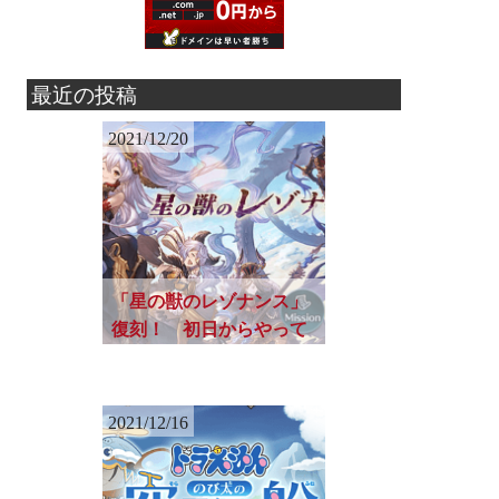
最近の投稿
2021/12/20
「星の獣のレゾナンス」
復刻！ 初日からやって
おきたい「忙しい人」の
ための日課と進め方
2021/12/16