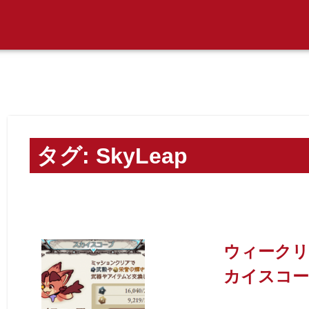
タグ:
SkyLeap
ウィークリ
カイスコ