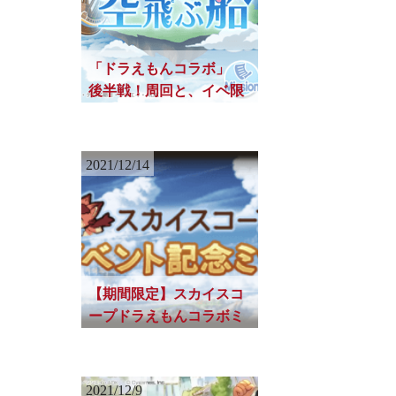
「ドラえもんコラボ」
後半戦！周回と、イベ限
定物の4凸をお忘れな
く。
2021/12/14
【期間限定】スカイスコ
ープドラえもんコラボミ
ッション。効率的な進め
方とぎりぎりでも間に合
わせる方法
2021/12/9