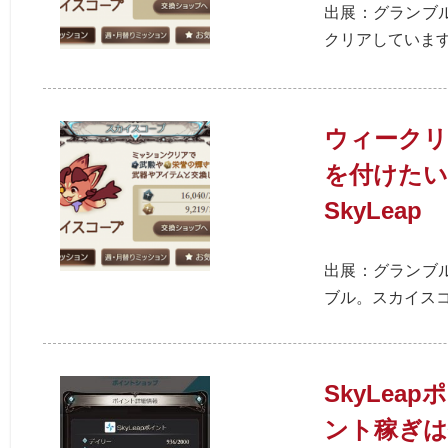
出展：グランブ
クリアしていますか？
ウィーク
を付けた
SkyLeap
出展：グランブ
ブル。スカイスコ
SkyLe
ント稼ぎは