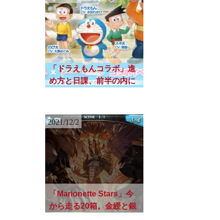
「ドラえもんコラボ」進
め方と日課、前半の内に
しておきたいこと
2021/12/2
「Marionette Stars」今
から走る20箱。金綬と銀
綬の箱がもらえるため、