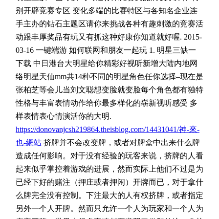
别开辟竞赛专区 变化多端的比赛特区与各知名企业连
手主办的钻石主题区请你来挑战各种有趣刺激的竞赛活
动跟丰厚奖品有玩又有抓这种好康你知道就好喔. 2015-
03-16 一键端游 如何联网和朋友一起玩 1. 明星三缺一
下载 中日港台大明星给你精彩好视听新增大陆内地网
络明星天仙mm共14种不同的明星角色任你选择–现在是
张柏芝等会儿当刘文聪想变脸就变脸每个角色都有独特
性格与丰富表情动作给你最多样化的崭新视听感受 多
样表情表心情演活你的大明.
https://donovanjcsh219864.theisblog.com/14431041/神-來-
也-網站
挤牌并不会改变牌，或者对牌盒中出来什么牌
造成任何影响。对于没有经验的玩客来说，挤牌的人看
起来似乎掌控着游戏的进展，然而实际上他们不过是为
已经下好的赌注（押庄或者押闲）开牌而已，对于拿什
么牌完全没有控制。下注最大的人有权挤牌，或者指定
另外一个人开牌。然而只允许一个人为玩家和一个人为