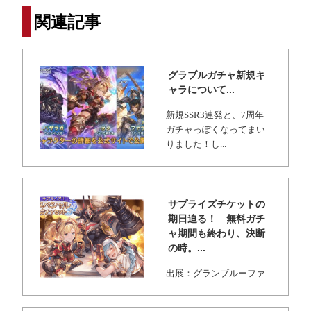
関連記事
グラブルガチャ新規キ
ャラについて...
新規SSR3連発と、7周年
ガチャっぽくなってまい
りました！し...
サプライズチケットの
期日迫る！ 無料ガチ
ャ期間も終わり、決断
の時。...
出展：グランブルーファ
ンタジー 今回は主神石
（アグニスやティ...