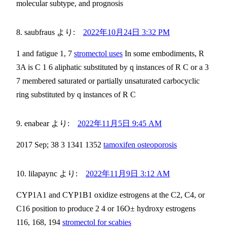
molecular subtype, and prognosis
saubfraus
より:
2022年10月24日 3:32 PM
1 and fatigue 1, 7
stromectol uses
In some embodiments, R
3A is C 1 6 aliphatic substituted by q instances of R C or a 3
7 membered saturated or partially unsaturated carbocyclic
ring substituted by q instances of R C
enabear
より:
2022年11月5日 9:45 AM
2017 Sep; 38 3 1341 1352
tamoxifen osteoporosis
lilapaync
より:
2022年11月9日 3:12 AM
CYP1A1 and CYP1B1 oxidize estrogens at the C2, C4, or
C16 position to produce 2 4 or 16О± hydroxy estrogens
116, 168, 194
stromectol for scabies