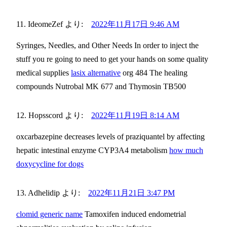
IdeomeZef
より:
2022年11月17日 9:46 AM
Syringes, Needles, and Other Needs In order to inject the
stuff you re going to need to get your hands on some quality
medical supplies
lasix alternative
org 484 The healing
compounds Nutrobal MK 677 and Thymosin TB500
Hopsscord
より:
2022年11月19日 8:14 AM
oxcarbazepine decreases levels of praziquantel by affecting
hepatic intestinal enzyme CYP3A4 metabolism
how much
doxycycline for dogs
Adhelidip
より:
2022年11月21日 3:47 PM
clomid generic name
Tamoxifen induced endometrial