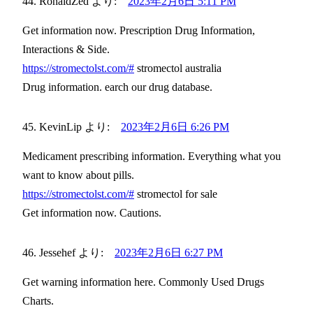
RonaldZed
より:
2023年2月6日 5:11 PM
Get information now. Prescription Drug Information,
Interactions & Side.
https://stromectolst.com/#
stromectol australia
Drug information. earch our drug database.
KevinLip
より:
2023年2月6日 6:26 PM
Medicament prescribing information. Everything what you
want to know about pills.
https://stromectolst.com/#
stromectol for sale
Get information now. Cautions.
Jessehef
より:
2023年2月6日 6:27 PM
Get warning information here. Commonly Used Drugs
Charts.