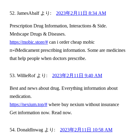
JamesAbalf
より:
2023年2月11日 8:34 AM
Prescription Drug Information, Interactions & Side.
Medscape Drugs & Diseases.
https://mobic.store/#
can i order cheap mobic
п»їMedicament prescribing information. Some are medicines
that help people when doctors prescribe.
WillieRof
より:
2023年2月11日 9:40 AM
Best and news about drug. Everything information about
medication.
https://nexium.top/#
where buy nexium without insurance
Get information now. Read now.
DonaldInwag
より:
2023年2月11日 10:58 AM