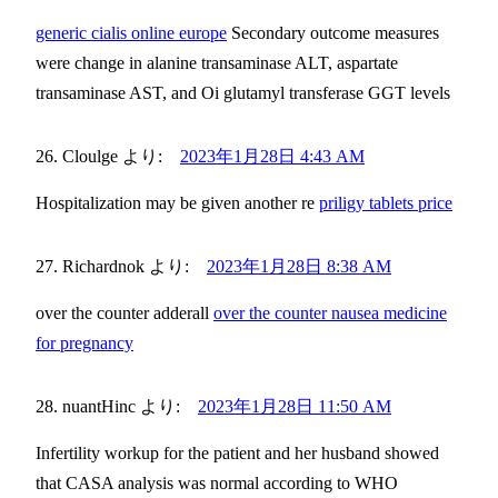
generic cialis online europe
Secondary outcome measures
were change in alanine transaminase ALT, aspartate
transaminase AST, and Оі glutamyl transferase GGT levels
Cloulge
より:
2023年1月28日 4:43 AM
Hospitalization may be given another re
priligy tablets price
Richardnok
より:
2023年1月28日 8:38 AM
over the counter adderall
over the counter nausea medicine
for pregnancy
nuantHinc
より:
2023年1月28日 11:50 AM
Infertility workup for the patient and her husband showed
that CASA analysis was normal according to WHO