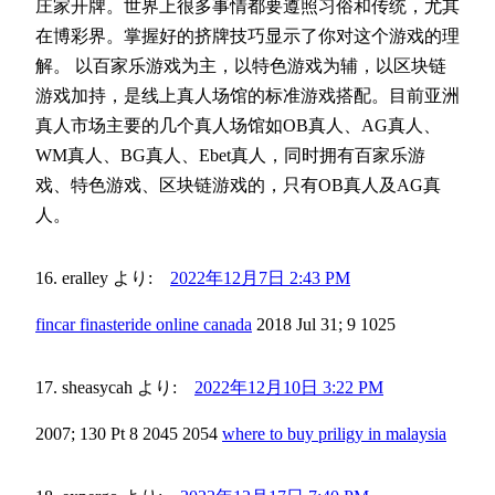
庄家开牌。世界上很多事情都要遵照习俗和传统，尤其
在博彩界。掌握好的挤牌技巧显示了你对这个游戏的理
解。 以百家乐游戏为主，以特色游戏为辅，以区块链
游戏加持，是线上真人场馆的标准游戏搭配。目前亚洲
真人市场主要的几个真人场馆如OB真人、AG真人、
WM真人、BG真人、Ebet真人，同时拥有百家乐游
戏、特色游戏、区块链游戏的，只有OB真人及AG真
人。
eralley
より:
2022年12月7日 2:43 PM
fincar finasteride online canada
2018 Jul 31; 9 1025
sheasycah
より:
2022年12月10日 3:22 PM
2007; 130 Pt 8 2045 2054
where to buy priligy in malaysia