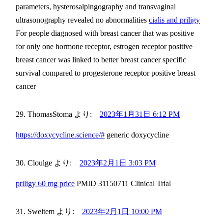
parameters, hysterosalpingography and transvaginal
ultrasonography revealed no abnormalities
cialis and priligy
For people diagnosed with breast cancer that was positive
for only one hormone receptor, estrogen receptor positive
breast cancer was linked to better breast cancer specific
survival compared to progesterone receptor positive breast
cancer
ThomasStoma
より:
2023年1月31日 6:12 PM
https://doxycycline.science/#
generic doxycycline
Cloulge
より:
2023年2月1日 3:03 PM
priligy 60 mg price
PMID 31150711 Clinical Trial
Sweltem
より:
2023年2月1日 10:00 PM