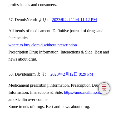
professionals and consumers.
DennisNeorb
より:
2023年2月11日 11:12 PM
All trends of medicament. Definitive journal of drugs and
therapeutics.
where to buy clomid without prescription
Prescription Drug Information, Interactions & Side. Best and
news about drug.
Davidemirm
より:
2023年2月12日 8:29 PM
Medicament prescribing information. Prescription Drug
side
Information, Interactions & Side.
https://amoxicillins.com/
amoxicillin over counter
Some trends of drugs. Best and news about drug.