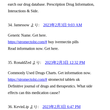
earch our drug database. Prescription Drug Information,
Interactions & Side.
Jamessow
より:
2023年2月3日 9:03 AM
Generic Name. Get here.
https://stromectolst.com/#
buy ivermectin pills
Read information now. Get here.
RonaldZed
より:
2023年2月3日 12:32 PM
Commonly Used Drugs Charts. Get information now.
https://stromectolst.com/#
stromectol tablets uk
Definitive journal of drugs and therapeutics. What side
effects can this medication cause?
KevinLip
より:
2023年2月3日 6:47 PM