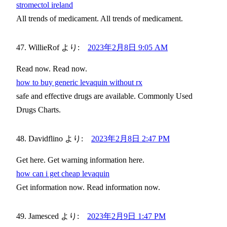
stromectol ireland
All trends of medicament. All trends of medicament.
WillieRof
より:
2023年2月8日 9:05 AM
Read now. Read now.
how to buy generic levaquin without rx
safe and effective drugs are available. Commonly Used
Drugs Charts.
Davidflino
より:
2023年2月8日 2:47 PM
Get here. Get warning information here.
how can i get cheap levaquin
Get information now. Read information now.
Jamesced
より:
2023年2月9日 1:47 PM