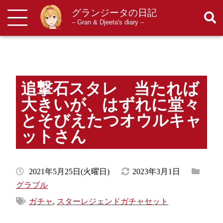
グランジータの日記
検索
メニューを開閉する
– Gran & Djeeta's diary –
追撃石スタレ 当たれば
大きいが、はずれに堂々
とそびえたつオウルキャ
ットさん
2021年5月25日(火曜日)
2023年3月1日
グラブル
ガチャ
,
スターレジェンドガチャセット