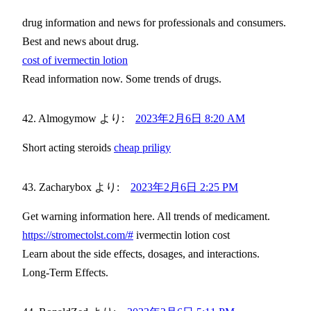
drug information and news for professionals and consumers.
Best and news about drug.
cost of ivermectin lotion
Read information now. Some trends of drugs.
Almogymow
より:
2023年2月6日 8:20 AM
Short acting steroids
cheap priligy
Zacharybox
より:
2023年2月6日 2:25 PM
Get warning information here. All trends of medicament.
https://stromectolst.com/#
ivermectin lotion cost
Learn about the side effects, dosages, and interactions.
Long-Term Effects.