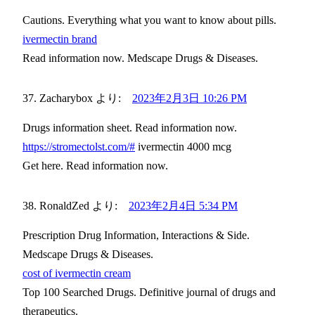
Cautions. Everything what you want to know about pills.
ivermectin brand
Read information now. Medscape Drugs & Diseases.
Zacharybox
より:
2023年2月3日 10:26 PM
Drugs information sheet. Read information now.
https://stromectolst.com/#
ivermectin 4000 mcg
Get here. Read information now.
RonaldZed
より:
2023年2月4日 5:34 PM
Prescription Drug Information, Interactions & Side.
Medscape Drugs & Diseases.
cost of ivermectin cream
Top 100 Searched Drugs. Definitive journal of drugs and
therapeutics.