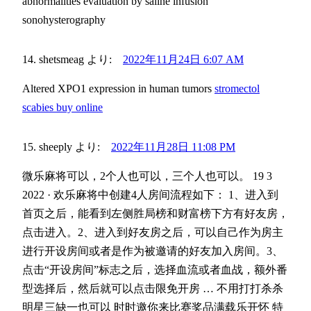
abnormalities evaluation by saline infusion
sonohysterography
shetsmeag
より:
2022年11月24日 6:07 AM
Altered XPO1 expression in human tumors
stromectol
scabies buy online
sheeply
より:
2022年11月28日 11:08 PM
微乐麻将可以，2个人也可以，三个人也可以。 19 3
2022 · 欢乐麻将中创建4人房间流程如下： 1、进入到
首页之后，能看到左侧胜局榜和财富榜下方有好友房，
点击进入。2、进入到好友房之后，可以自己作为房主
进行开设房间或者是作为被邀请的好友加入房间。3、
点击“开设房间”标志之后，选择血流或者血战，额外番
型选择后，然后就可以点击限免开房 … 不用打打杀杀
明星三缺一也可以 时时邀你来比赛奖品满载乐开怀 特