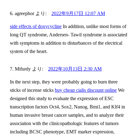
agreephor
より:
2022年9月17日 12:07 AM
side effects of doxycycline
In addition, unlike most forms of
long QT syndrome, Andersen- Tawil syndrome is associated
with symptoms in addition to disturbances of the electrical
system of the heart.
Mifurdy
より:
2022年10月13日 2:30 AM
In the next step, they were probably going to burn three
sticks of incense sticks
buy cheap cialis discount online
We
designed this study to evaluate the expression of ESC
transcription factors Oct4, Sox2, Nanog, Bmi1, and Klf4 in
human invasive breast cancer samples, and to analyze their
association with the clinicopathologic features of tumors
including BCSC phenotype, EMT marker expression,