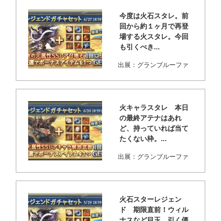
今度は火石スタレ。前
回から約１ヶ月で再登
場する火スタレ。今回
も引くべき...
出展：グランブルーファ
ンタジー 前回5月末に来
たのとまったく...
火キャラスタレ 本日
の最終アテナはあれ
ど、持っていれば当て
たくない枠。...
出展：グランブルーファ
ンタジー 本日アテナの最
終上限解放が実...
火石スターレジェン
ド 期限直前！ウィル
ナスなど目玉。引く価