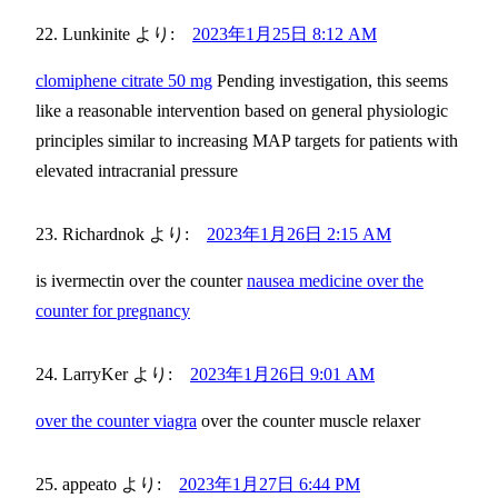
Lunkinite
より:
2023年1月25日 8:12 AM
clomiphene citrate 50 mg
Pending investigation, this seems
like a reasonable intervention based on general physiologic
principles similar to increasing MAP targets for patients with
elevated intracranial pressure
Richardnok
より:
2023年1月26日 2:15 AM
is ivermectin over the counter
nausea medicine over the
counter for pregnancy
LarryKer
より:
2023年1月26日 9:01 AM
over the counter viagra
over the counter muscle relaxer
appeato
より:
2023年1月27日 6:44 PM