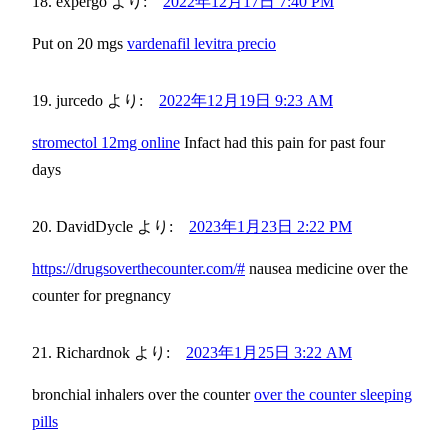
expergo
より:
2022年12月17日 7:40 PM
Put on 20 mgs
vardenafil levitra precio
jurcedo
より:
2022年12月19日 9:23 AM
stromectol 12mg online
Infact had this pain for past four
days
DavidDycle
より:
2023年1月23日 2:22 PM
https://drugsoverthecounter.com/#
nausea medicine over the
counter for pregnancy
Richardnok
より:
2023年1月25日 3:22 AM
bronchial inhalers over the counter
over the counter sleeping
pills