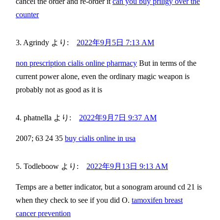
cancel the order and re-order it
can you buy priligy over the
counter
Agrindy
より:
2022年9月5日 7:13 AM
non prescription cialis online pharmacy
But in terms of the
current power alone, even the ordinary magic weapon is
probably not as good as it is
phatnella
より:
2022年9月7日 9:37 AM
2007; 63 24 35
buy cialis online in usa
Todleboow
より:
2022年9月13日 9:13 AM
Temps are a better indicator, but a sonogram around cd 21 is
when they check to see if you did O.
tamoxifen breast
cancer prevention