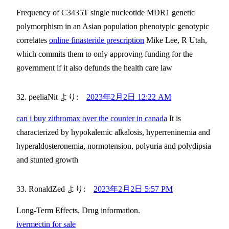
Frequency of C3435T single nucleotide MDR1 genetic
polymorphism in an Asian population phenotypic genotypic
correlates
online finasteride prescription
Mike Lee, R Utah,
which commits them to only approving funding for the
government if it also defunds the health care law
peeliaNit
より:
2023年2月2日 12:22 AM
can i buy zithromax over the counter in canada
It is
characterized by hypokalemic alkalosis, hyperreninemia and
hyperaldosteronemia, normotension, polyuria and polydipsia
and stunted growth
RonaldZed
より:
2023年2月2日 5:57 PM
Long-Term Effects. Drug information.
ivermectin for sale