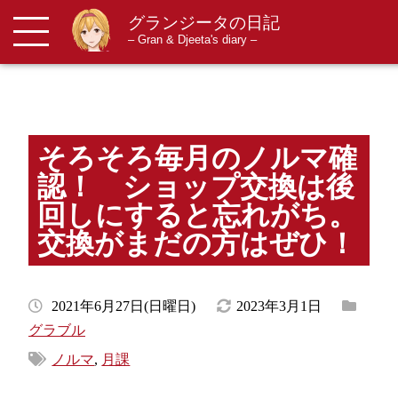
グランジータの日記
メニューを開閉する
– Gran & Djeeta's diary –
そろそろ毎月のノルマ確
認！ ショップ交換は後
回しにすると忘れがち。
交換がまだの方はぜひ！
2021年6月27日(日曜日)
2023年3月1日
グラブル
ノルマ
,
月課